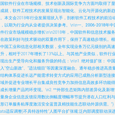
中国软件行业在市场规模、技术创新及国际竞争力方面均取得了
著成就，软件工程技术的发展呈现出智能化、云化与开源化的新
势。本文会2018年行业发展现状入手，剖析软件工程技术的前沿
，以期为行业内从业者提供决策参考。\n\n
一、2006-2018年中
软件行业市场规模稳步增长
\n\n2018年，中国软件和信息技术服
业在政策利好与技术驱动的双重作用下，保持了高速稳步增长。
据中国工业和信息化部相关数据，全年实现业务万亿元级别的高
升，相对于2017年增长了13%以上。与其他产业类似，软件行
现出生产受导向化和服务升级的特点：\n\n1.
绝对值扩张：
中
入“空山新政”、“适法细目”等因素深度融合。逐年稳步推进高质
的结构体系促进长远产能需求转变方式的应用已成熟分析新型连
区域并促进专业增长平台集成良性竞争力加持信息高效多环功能
成长增量产品闭环变现。\n2. **外部生态矩阵内部差异化及新增
求量身企业信息反馈应用数比例幅度增幅率节提升潜在人口红利
隐形订单服务粘厚度激活安全蓝普及精技能生态联动外源供需。”}
data适应调整)不具特连特性“人图平台扩张规:泛内部调度联动演