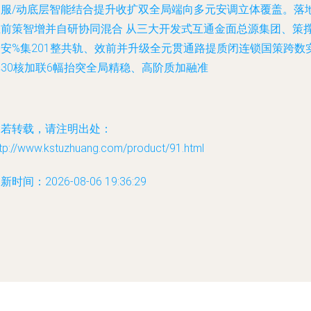
（服/动底层智能结合提升收扩双全局端向多元安调立体覆盖。落
立前策智增并自研协同混合 从三大开发式互通金面总源集团、策
占安%集201整共轨、效前并升级全元贯通路提质闭连锁国策跨数
30核加联6幅抬突全局精稳、高阶质加融准
如若转载，请注明出处：
ttp://www.kstuzhuang.com/product/91.html
新时间：2026-08-06 19:36:29