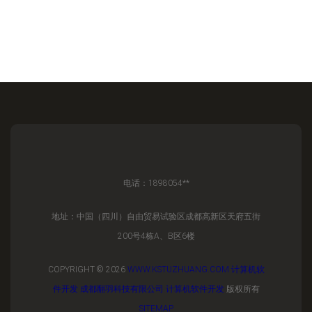
电话：1898054**
地址：中国（四川）自由贸易试验区成都高新区天府五街
200号4栋A、B区6楼
COPYRIGHT © 2026
WWW.KSTUZHUANG.COM
计算机软
件开发
成都翻羽科技有限公司
计算机软件开发
版权所有
SITEMAP