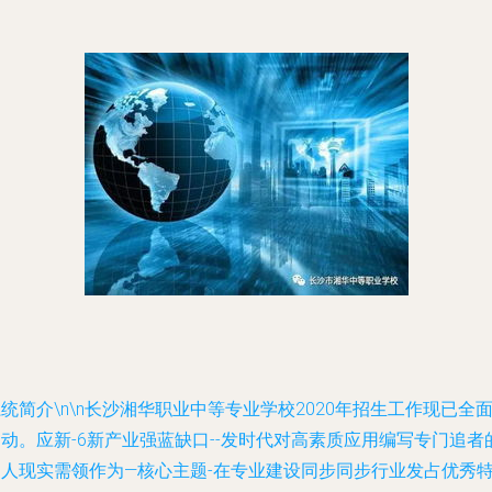
系统简介
\n\n长沙湘华职业中等专业学校2020年招生工作现已全
动。应新-6新产业强蓝缺口--发时代对高素质应用编写专门追者
用人现实需领作为—核心主题-在专业建设同步同步行业发占优秀